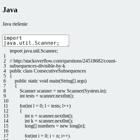
Java
Java riešenie
import
java
.
util
.
Scanner
;
1
2
// http://stackoverflow.com/questions/24518682/count-
3
subsequences-divisible-by-k
4
public
class
ConsecutiveSubsequences
5
{
6
public
static
void
main
(
String
[
]
args
)
7
{
8
Scanner
scanner
=
new
Scanner
(
System
.
in
)
;
9
int
tests
=
scanner
.
nextInt
(
)
;
10
11
for
(
int
l
=
0
;
l
<
tests
;
l
++
)
12
{
13
int
n
=
scanner
.
nextInt
(
)
;
14
int
k
=
scanner
.
nextInt
(
)
;
15
long
[
]
numbers
=
new
long
[
n
]
;
16
17
for
(
int
i
=
0
;
i
<
n
;
i
++
)