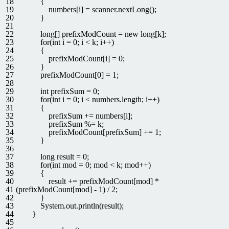
18
{
19
numbers
[
i
]
=
scanner
.
nextLong
(
)
;
20
}
21
22
long
[
]
prefixModCount
=
new
long
[
k
]
;
23
for
(
int
i
=
0
;
i
<
k
;
i
++
)
24
{
25
prefixModCount
[
i
]
=
0
;
26
}
27
prefixModCount
[
0
]
=
1
;
28
29
int
prefixSum
=
0
;
30
for
(
int
i
=
0
;
i
<
numbers
.
length
;
i
++
)
31
{
32
prefixSum
+=
numbers
[
i
]
;
33
prefixSum
%=
k
;
34
prefixModCount
[
prefixSum
]
+=
1
;
35
}
36
37
long
result
=
0
;
38
for
(
int
mod
=
0
;
mod
<
k
;
mod
++
)
39
{
40
result
+=
prefixModCount
[
mod
]
*
41
(
prefixModCount
[
mod
]
-
1
)
/
2
;
42
}
43
System
.
out
.
println
(
result
)
;
44
}
45