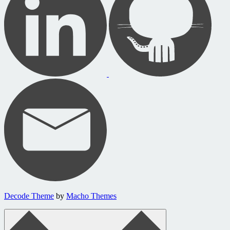
Decode Theme
by
Macho Themes