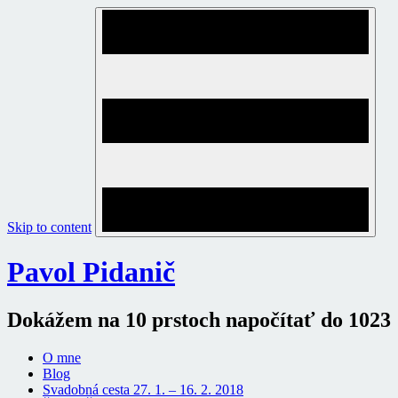
Skip to content
Pavol Pidanič
Dokážem na 10 prstoch napočítať do 1023
O mne
Blog
Svadobná cesta 27. 1. – 16. 2. 2018