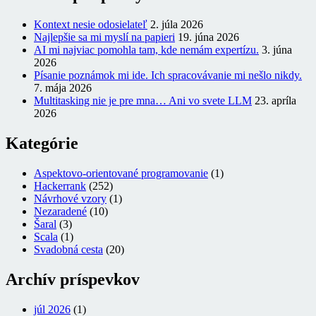
Kontext nesie odosielateľ
2. júla 2026
Najlepšie sa mi myslí na papieri
19. júna 2026
AI mi najviac pomohla tam, kde nemám expertízu.
3. júna
2026
Písanie poznámok mi ide. Ich spracovávanie mi nešlo nikdy.
7. mája 2026
Multitasking nie je pre mna… Ani vo svete LLM
23. apríla
2026
Kategórie
Aspektovo-orientované programovanie
(1)
Hackerrank
(252)
Návrhové vzory
(1)
Nezaradené
(10)
Šaral
(3)
Scala
(1)
Svadobná cesta
(20)
Archív príspevkov
júl 2026
(1)