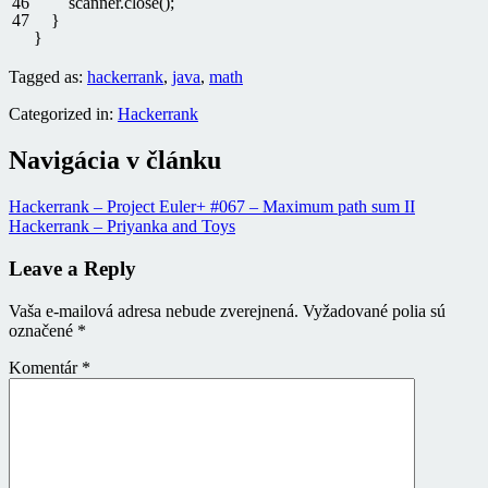
46
scanner
.
close
(
)
;
47
}
}
Tagged as:
hackerrank
,
java
,
math
Categorized in:
Hackerrank
Navigácia v článku
Hackerrank – Project Euler+ #067 – Maximum path sum II
Hackerrank – Priyanka and Toys
Leave a Reply
Vaša e-mailová adresa nebude zverejnená.
Vyžadované polia sú
označené
*
Komentár
*