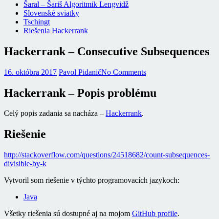
Šaral – Šariš Algoritmik Lengvidž
Slovenské sviatky
Tschingt
Riešenia Hackerrank
Hackerrank – Consecutive Subsequences
16. októbra 2017
Pavol Pidanič
No Comments
Hackerrank – Popis problému
Celý popis zadania sa nacháza –
Hackerrank
.
Riešenie
http://stackoverflow.com/questions/24518682/count-subsequences-
divisible-by-k
Vytvoril som riešenie v týchto programovacích jazykoch:
Java
Všetky riešenia sú dostupné aj na mojom
GitHub profile
.