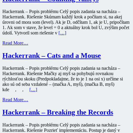
Hackerrank – Popis problému Celý popis zadania sa nacháza –
Hackerrank. Riešenie Skúmam každý krok a počítam si, na akej
úrovni od mora som (level). Ak je D, odčítam 1, ak je U, pripočítam
1. Ak som v stave, že level = 0 a aktuálny krok bol U, zvýšim počet
údolí. Vytvoril som riešenie v
[…]
Read More…
Hackerrank – Cats and a Mouse
Hackerrank – Popis problému Celý popis zadania sa nacháza –
Hackerrank. Riešenie Mačky aj myš sa pohybujú rovnakou
rýchlosťou skoku (Predpokladajme, že to je 1 na osi x) určíme si
ako sú od seba vzdalené – (mačka A, myš), (mačka B, myš)
kde , ,
[…]
Read More…
Hackerrank – Breaking the Records
Hackerrank – Popis problému Celý popis zadania sa nacháza –
Hackerrank. Riešenie Pozrieť implementáciu. Postup je daný v