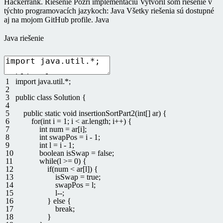
Hackerrank. Riešenie Pozri implementáciu Vytvoril som riešenie v
týchto programovacích jazykoch: Java Všetky riešenia sú dostupné
aj na mojom GitHub profile. Java
Java riešenie
1
import
java
.
util
.
*
;
2
3
public
class
Solution
{
4
5
public
static
void
insertionSortPart2
(
int
[
]
ar
)
{
6
for
(
int
i
=
1
;
i
<
ar
.
length
;
i
++
)
{
7
int
num
=
ar
[
i
]
;
8
int
swapPos
=
i
-
1
;
9
int
l
=
i
-
1
;
10
boolean
isSwap
=
false
;
11
while
(
l
>=
0
)
{
12
if
(
num
<
ar
[
l
]
)
{
13
isSwap
=
true
;
14
swapPos
=
l
;
15
l
--
;
16
}
else
{
17
break
;
18
}