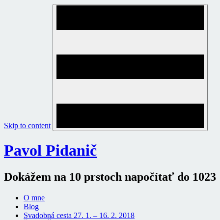
Skip to content
Pavol Pidanič
Dokážem na 10 prstoch napočítať do 1023
O mne
Blog
Svadobná cesta 27. 1. – 16. 2. 2018