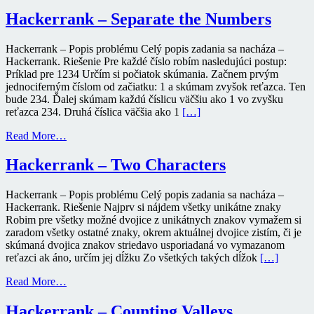
Hackerrank – Separate the Numbers
Hackerrank – Popis problému Celý popis zadania sa nacháza –
Hackerrank. Riešenie Pre každé číslo robím nasledujúci postup:
Príklad pre 1234 Určím si počiatok skúmania. Začnem prvým
jednociferným číslom od začiatku: 1 a skúmam zvyšok reťazca. Ten
bude 234. Ďalej skúmam každú číslicu väčšiu ako 1 vo zvyšku
reťazca 234. Druhá číslica väčšia ako 1
[…]
Read More…
Hackerrank – Two Characters
Hackerrank – Popis problému Celý popis zadania sa nacháza –
Hackerrank. Riešenie Najprv si nájdem všetky unikátne znaky
Robim pre všetky možné dvojice z unikátnych znakov vymažem si
zaradom všetky ostatné znaky, okrem aktuálnej dvojice zistím, či je
skúmaná dvojica znakov striedavo usporiadaná vo vymazanom
reťazci ak áno, určím jej dĺžku Zo všetkých takých dĺžok
[…]
Read More…
Hackerrank – Counting Valleys