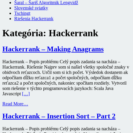
Šaral – Šariš Algoritmik Lengvidž
Slovenské sviatky
Tschingt
Riešenia Hackerrank
Kategória:
Hackerrank
Hackerrank – Making Anagrams
Hackerrank – Popis problému Celý popis zadania sa nacháza –
Hackerrank. Riešenie Najprv som si našiel všetky spoločné znaky v
obidvoch reťazcoch. Určil som si ich počet. Výsledok dostanem ak
odpočítam dĺžku reťazca1 a počet spoločných, odpočítam dĺžku
reťazca2 a počet spoločných, nakoniec spočítam rozdiely. Vytvoril
som riešenie v týchto programovacích jazykoch: Scala Java
Javascript
[…]
Read More…
Hackerrank – Insertion Sort – Part 2
Hackerrank – Popis problému Celý popis zadania sa nacháza –