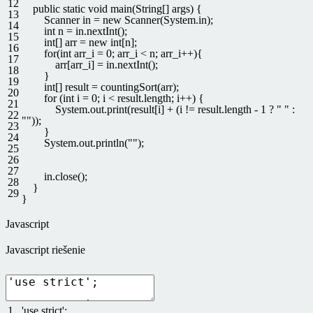
12
public
static
void
main
(
String
[
]
args
)
{
13
Scanner
in
=
new
Scanner
(
System
.
in
)
;
14
int
n
=
in
.
nextInt
(
)
;
15
int
[
]
arr
=
new
int
[
n
]
;
16
for
(
int
arr_i
=
0
;
arr_i
<
n
;
arr_i
++
)
{
17
arr
[
arr_i
]
=
in
.
nextInt
(
)
;
18
}
19
int
[
]
result
=
countingSort
(
arr
)
;
20
for
(
int
i
=
0
;
i
<
result
.
length
;
i
++
)
{
21
System
.
out
.
print
(
result
[
i
]
+
(
i
!=
result
.
length
-
1
?
" "
:
22
""
)
)
;
23
}
24
System
.
out
.
println
(
""
)
;
25
26
27
in
.
close
(
)
;
28
}
29
}
Javascript
Javascript riešenie
1
'use strict'
;