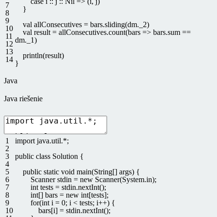
case
i
::
j
::
Nil
=
>
(
i
,
j
)
7
}
8
9
val
allConsecutives
=
bars
.
sliding
(
dm
.
_2
)
10
val
result
=
allConsecutives
.
count
(
bars
=
>
bars
.
sum
==
11
dm
.
_1
)
12
13
println
(
result
)
14
}
Java
Java riešenie
1
import
java
.
util
.
*
;
2
3
public
class
Solution
{
4
5
public
static
void
main
(
String
[
]
args
)
{
6
Scanner
stdin
=
new
Scanner
(
System
.
in
)
;
7
int
tests
=
stdin
.
nextInt
(
)
;
8
int
[
]
bars
=
new
int
[
tests
]
;
9
for
(
int
i
=
0
;
i
<
tests
;
i
++
)
{
10
bars
[
i
]
=
stdin
.
nextInt
(
)
;