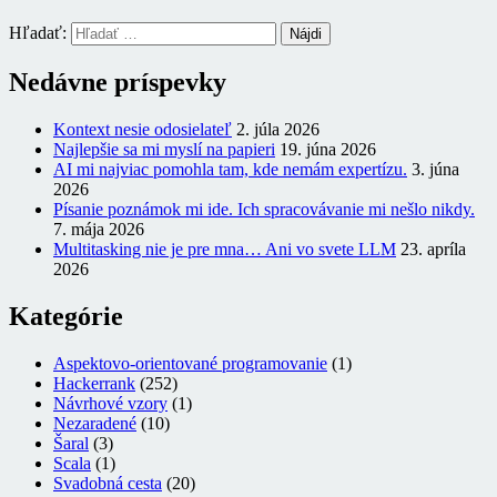
Hľadať:
Nedávne príspevky
Kontext nesie odosielateľ
2. júla 2026
Najlepšie sa mi myslí na papieri
19. júna 2026
AI mi najviac pomohla tam, kde nemám expertízu.
3. júna
2026
Písanie poznámok mi ide. Ich spracovávanie mi nešlo nikdy.
7. mája 2026
Multitasking nie je pre mna… Ani vo svete LLM
23. apríla
2026
Kategórie
Aspektovo-orientované programovanie
(1)
Hackerrank
(252)
Návrhové vzory
(1)
Nezaradené
(10)
Šaral
(3)
Scala
(1)
Svadobná cesta
(20)