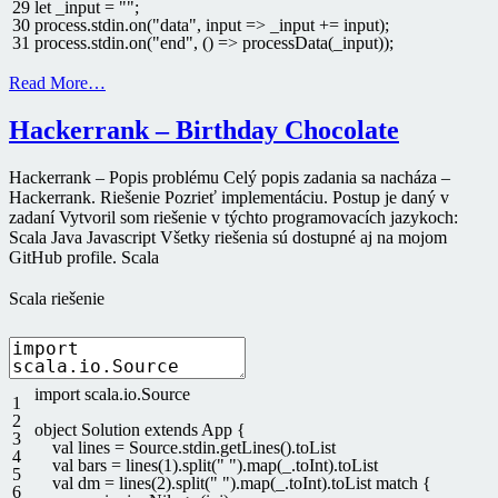
29
let
_input
=
""
;
30
process
.
stdin
.
on
(
"data"
,
input
=
>
_input
+=
input
)
;
31
process
.
stdin
.
on
(
"end"
,
(
)
=
>
processData
(
_input
)
)
;
Read More…
Hackerrank – Birthday Chocolate
Hackerrank – Popis problému Celý popis zadania sa nacháza –
Hackerrank. Riešenie Pozrieť implementáciu. Postup je daný v
zadaní Vytvoril som riešenie v týchto programovacích jazykoch:
Scala Java Javascript Všetky riešenia sú dostupné aj na mojom
GitHub profile. Scala
Scala riešenie
import
scala
.
io
.
Source
1
2
object
Solution
extends
App
{
3
val
lines
=
Source
.
stdin
.
getLines
(
)
.
toList
4
val
bars
=
lines
(
1
)
.
split
(
" "
)
.
map
(
_
.
toInt
)
.
toList
5
val
dm
=
lines
(
2
)
.
split
(
" "
)
.
map
(
_
.
toInt
)
.
toList
match
{
6