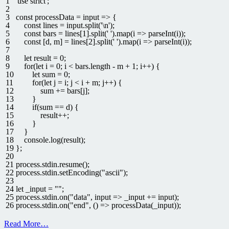
1
'use strict'
;
2
3
const
processData
=
input
=
>
{
4
const
lines
=
input
.
split
(
'\n'
)
;
5
const
bars
=
lines
[
1
]
.
split
(
' '
)
.
map
(
i
=
>
parseInt
(
i
)
)
;
6
const
[
d
,
m
]
=
lines
[
2
]
.
split
(
' '
)
.
map
(
i
=
>
parseInt
(
i
)
)
;
7
8
let
result
=
0
;
9
for
(
let
i
=
0
;
i
<
bars
.
length
-
m
+
1
;
i
++
)
{
10
let
sum
=
0
;
11
for
(
let
j
=
i
;
j
<
i
+
m
;
j
++
)
{
12
sum
+=
bars
[
j
]
;
13
}
14
if
(
sum
==
d
)
{
15
result
++
;
16
}
17
}
18
console
.
log
(
result
)
;
19
}
;
20
21
process
.
stdin
.
resume
(
)
;
22
process
.
stdin
.
setEncoding
(
"ascii"
)
;
23
24
let
_input
=
""
;
25
process
.
stdin
.
on
(
"data"
,
input
=
>
_input
+=
input
)
;
26
process
.
stdin
.
on
(
"end"
,
(
)
=
>
processData
(
_input
)
)
;
Read More…