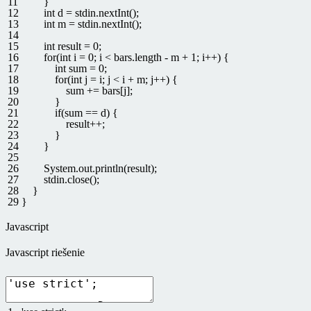
11
}
12
int
d
=
stdin
.
nextInt
(
)
;
13
int
m
=
stdin
.
nextInt
(
)
;
14
15
int
result
=
0
;
16
for
(
int
i
=
0
;
i
<
bars
.
length
-
m
+
1
;
i
++
)
{
17
int
sum
=
0
;
18
for
(
int
j
=
i
;
j
<
i
+
m
;
j
++
)
{
19
sum
+=
bars
[
j
]
;
20
}
21
if
(
sum
==
d
)
{
22
result
++
;
23
}
24
}
25
26
System
.
out
.
println
(
result
)
;
27
stdin
.
close
(
)
;
28
}
29
}
Javascript
Javascript riešenie