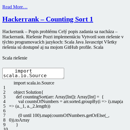
Read More…
Hackerrank – Counting Sort 1
Hackerrank – Popis problému Celý popis zadania sa nacháza –
Hackerrank. Riešenie Pozri implementáciu Vytvoril som riešenie v
týchto programovacích jazykoch: Scala Java Javascript Všetky
riešenia sú dostupné aj na mojom GitHub profile. Scala
Scala riešenie
import
scala
.
io
.
Source
1
2
object
Solution
{
3
def
countingSort
(
arr
:
Array
[
Int
]
)
:
Array
[
Int
]
=
{
4
val
countsOfNumbers
=
arr
.
sorted
.
groupBy
(
i
=
>
i
)
.
map
(
a
5
=
>
(
a
.
_1
,
a
.
_2
.
length
)
)
6
7
(
0
until
100
)
.
map
(
countsOfNumbers
.
getOrElse
(
_
,
8
0
)
)
.
toArray
9
}
10