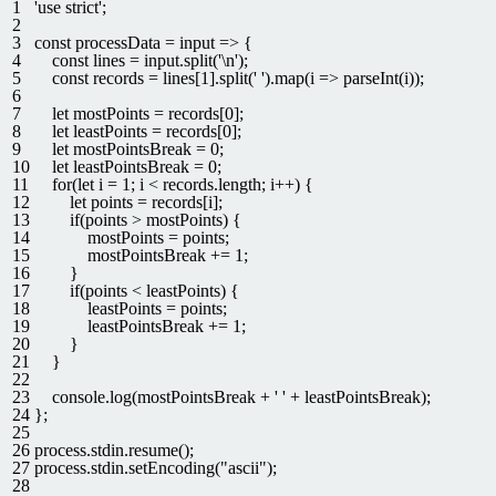
1
'use strict'
;
2
3
const
processData
=
input
=
>
{
4
const
lines
=
input
.
split
(
'\n'
)
;
5
const
records
=
lines
[
1
]
.
split
(
' '
)
.
map
(
i
=
>
parseInt
(
i
)
)
;
6
7
let
mostPoints
=
records
[
0
]
;
8
let
leastPoints
=
records
[
0
]
;
9
let
mostPointsBreak
=
0
;
10
let
leastPointsBreak
=
0
;
11
for
(
let
i
=
1
;
i
<
records
.
length
;
i
++
)
{
12
let
points
=
records
[
i
]
;
13
if
(
points
>
mostPoints
)
{
14
mostPoints
=
points
;
15
mostPointsBreak
+=
1
;
16
}
17
if
(
points
<
leastPoints
)
{
18
leastPoints
=
points
;
19
leastPointsBreak
+=
1
;
20
}
21
}
22
23
console
.
log
(
mostPointsBreak
+
' '
+
leastPointsBreak
)
;
24
}
;
25
26
process
.
stdin
.
resume
(
)
;
27
process
.
stdin
.
setEncoding
(
"ascii"
)
;
28