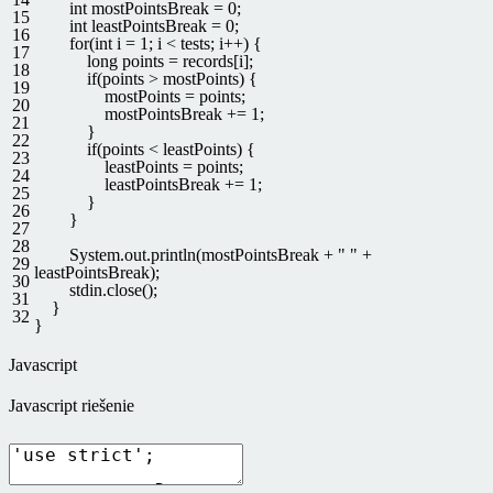
int
mostPointsBreak
=
0
;
15
int
leastPointsBreak
=
0
;
16
for
(
int
i
=
1
;
i
<
tests
;
i
++
)
{
17
long
points
=
records
[
i
]
;
18
if
(
points
>
mostPoints
)
{
19
mostPoints
=
points
;
20
mostPointsBreak
+=
1
;
21
}
22
if
(
points
<
leastPoints
)
{
23
leastPoints
=
points
;
24
leastPointsBreak
+=
1
;
25
}
26
}
27
28
System
.
out
.
println
(
mostPointsBreak
+
" "
+
29
leastPointsBreak
)
;
30
stdin
.
close
(
)
;
31
}
32
}
Javascript
Javascript riešenie