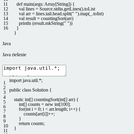
11
def
main
(
args
:
Array
[
String
]
)
{
12
val
lines
=
Source
.
stdin
.
getLines
(
)
.
toList
13
val
arr
=
lines
.
tail
.
head
.
split
(
" "
)
.
map
(
_
.
toInt
)
14
val
result
=
countingSort
(
arr
)
15
println
(
result
.
mkString
(
" "
)
)
16
}
}
Java
Java riešenie
import
java
.
util
.
*
;
1
2
public
class
Solution
{
3
4
static
int
[
]
countingSort
(
int
[
]
arr
)
{
5
int
[
]
counts
=
new
int
[
100
]
;
6
for
(
int
i
=
0
;
i
<
arr
.
length
;
i
++
)
{
7
counts
[
arr
[
i
]
]
++
;
8
}
9
return
counts
;
10
}
11