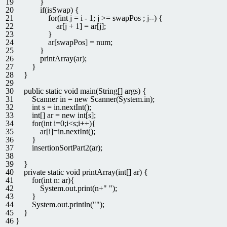
19
}
20
if
(
isSwap
)
{
21
for
(
int
j
=
i
-
1
;
j
>=
swapPos
;
j
--
)
{
22
ar
[
j
+
1
]
=
ar
[
j
]
;
23
}
24
ar
[
swapPos
]
=
num
;
25
}
26
printArray
(
ar
)
;
27
}
28
}
29
30
public
static
void
main
(
String
[
]
args
)
{
31
Scanner
in
=
new
Scanner
(
System
.
in
)
;
32
int
s
=
in
.
nextInt
(
)
;
33
int
[
]
ar
=
new
int
[
s
]
;
34
for
(
int
i
=
0
;
i
<
s
;
i
++
)
{
35
ar
[
i
]
=
in
.
nextInt
(
)
;
36
}
37
insertionSortPart2
(
ar
)
;
38
39
}
40
private
static
void
printArray
(
int
[
]
ar
)
{
41
for
(
int
n
:
ar
)
{
42
System
.
out
.
print
(
n
+
" "
)
;
43
}
44
System
.
out
.
println
(
""
)
;
45
}
46
}