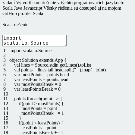
zadaní Vytvoril som riešenie v týchto programovacích jazykoch:
Scala Java Javascript Všetky riešenia sú dostupné aj na mojom
GitHub profile. Scala
Scala riešenie
1
import
scala
.
io
.
Source
2
3
object
Solution
extends
App
{
4
val
lines
=
Source
.
stdin
.
getLines
(
)
.
toList
5
val
points
=
lines
.
tail
.
head
.
split
(
" "
)
.
map
(
_
.
toInt
)
6
var
mostPoints
=
points
.
head
7
var
leastPoints
=
points
.
head
8
var
mostPointsBreak
=
0
9
var
leastPointsBreak
=
0
10
11
points
.
foreach
(
point
=
>
{
12
if
(
point
>
mostPoints
)
{
13
mostPoints
=
point
14
mostPointsBreak
+=
1
15
}
16
if
(
point
<
leastPoints
)
{
17
leastPoints
=
point
18
leastPointsBreak
+=
1