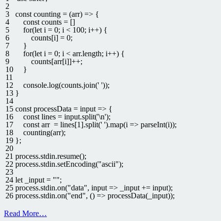
2
3
const
counting
=
(
arr
)
=
>
{
4
const
counts
=
[
]
5
for
(
let
i
=
0
;
i
<
100
;
i
++
)
{
6
counts
[
i
]
=
0
;
7
}
8
for
(
let
i
=
0
;
i
<
arr
.
length
;
i
++
)
{
9
counts
[
arr
[
i
]
]
++
;
10
}
11
12
console
.
log
(
counts
.
join
(
' '
)
)
;
13
}
14
15
const
processData
=
input
=
>
{
16
const
lines
=
input
.
split
(
'\n'
)
;
17
const
arr
=
lines
[
1
]
.
split
(
' '
)
.
map
(
i
=
>
parseInt
(
i
)
)
;
18
counting
(
arr
)
;
19
}
;
20
21
process
.
stdin
.
resume
(
)
;
22
process
.
stdin
.
setEncoding
(
"ascii"
)
;
23
24
let
_input
=
""
;
25
process
.
stdin
.
on
(
"data"
,
input
=
>
_input
+=
input
)
;
26
process
.
stdin
.
on
(
"end"
,
(
)
=
>
processData
(
_input
)
)
;
Read More…