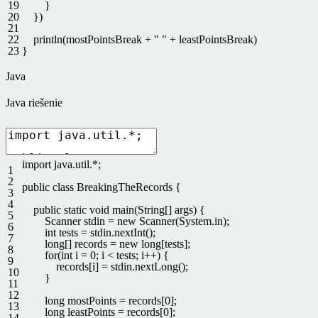
19
}
20
}
)
21
22
println
(
mostPointsBreak
+
" "
+
leastPointsBreak
)
23
}
Java
Java riešenie
import
java
.
util
.
*
;
1
2
public
class
BreakingTheRecords
{
3
4
public
static
void
main
(
String
[
]
args
)
{
5
Scanner
stdin
=
new
Scanner
(
System
.
in
)
;
6
int
tests
=
stdin
.
nextInt
(
)
;
7
long
[
]
records
=
new
long
[
tests
]
;
8
for
(
int
i
=
0
;
i
<
tests
;
i
++
)
{
9
records
[
i
]
=
stdin
.
nextLong
(
)
;
10
}
11
12
long
mostPoints
=
records
[
0
]
;
13
long
leastPoints
=
records
[
0
]
;
14