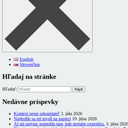
English
Slovenčina
Hľadaj na stránke
Hľadať:
Nedávne príspevky
Kontext nesie odosielateľ
2. júla 2026
Najlepšie sa mi myslí na papieri
19. júna 2026
AI mi najviac pomohla tam, kde nemám expertízu.
3. júna 202