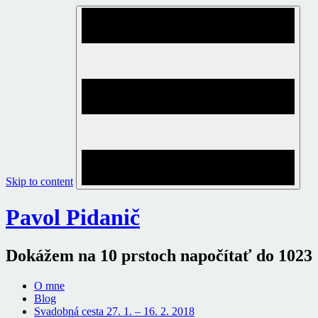
Skip to content
Pavol Pidanič
Dokážem na 10 prstoch napočítať do 1023
O mne
Blog
Svadobná cesta 27. 1. – 16. 2. 2018