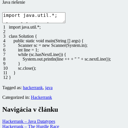
Java riešenie
1
import
java
.
util
.
*
;
2
3
class
Solution
{
4
public
static
void
main
(
String
[
]
args
)
{
5
Scanner
sc
=
new
Scanner
(
System
.
in
)
;
6
int
line
=
1
;
7
while
(
sc
.
hasNextLine
(
)
)
{
8
System
.
out
.
println
(
line
++
+
" "
+
sc
.
nextLine
(
)
)
;
9
}
10
sc
.
close
(
)
;
11
}
12
}
Tagged as:
hackerrank
,
java
Categorized in:
Hackerrank
Navigácia v článku
Hackerrank – Java Datatypes
Hackerrank – The Hurdle Race