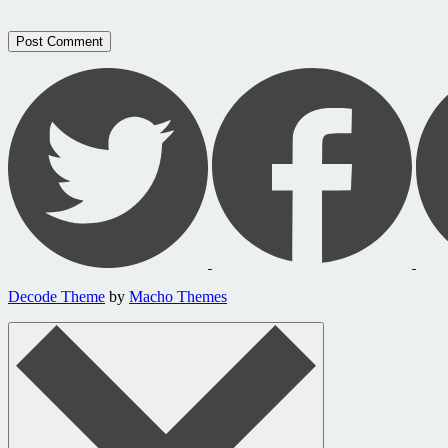
Decode Theme
by
Macho Themes