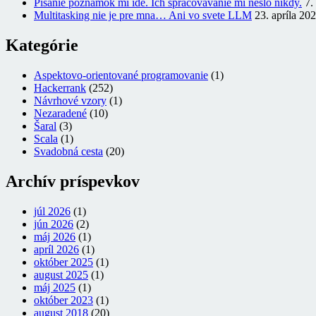
Písanie poznámok mi ide. Ich spracovávanie mi nešlo nikdy.
7.
Multitasking nie je pre mna… Ani vo svete LLM
23. apríla 20
Kategórie
Aspektovo-orientované programovanie
(1)
Hackerrank
(252)
Návrhové vzory
(1)
Nezaradené
(10)
Šaral
(3)
Scala
(1)
Svadobná cesta
(20)
Archív príspevkov
júl 2026
(1)
jún 2026
(2)
máj 2026
(1)
apríl 2026
(1)
október 2025
(1)
august 2025
(1)
máj 2025
(1)
október 2023
(1)
august 2018
(20)