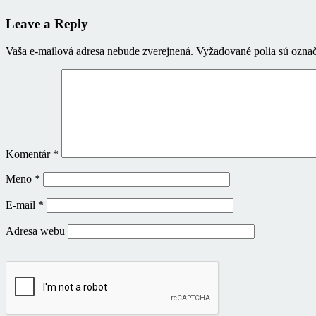
Leave a Reply
Vaša e-mailová adresa nebude zverejnená.
Vyžadované polia sú ozna
Komentár
*
Meno
*
E-mail
*
Adresa webu