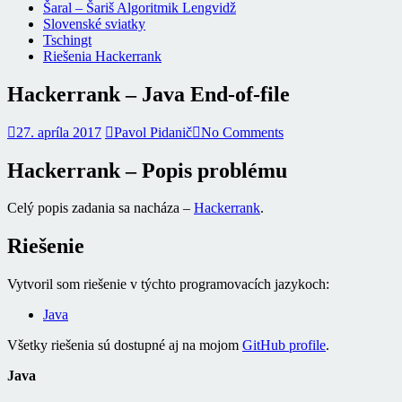
Šaral – Šariš Algoritmik Lengvidž
Slovenské sviatky
Tschingt
Riešenia Hackerrank
Hackerrank – Java End-of-file
27. apríla 2017
Pavol Pidanič
No Comments
Hackerrank – Popis problému
Celý popis zadania sa nacháza –
Hackerrank
.
Riešenie
Vytvoril som riešenie v týchto programovacích jazykoch:
Java
Všetky riešenia sú dostupné aj na mojom
GitHub profile
.
Java