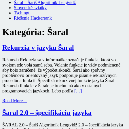
Šaral – Šariš Algoritmik Lengvidž
Slovenské sviatky
Tschingt
Riešenia Hackerrank
Kategória:
Šaral
Rekurzia v jazyku Šaral
Rekurzia Rekurzia sa v informatike označuje funkcia, ktorá vo
svojom tele volá samú seba. Volanie funkcie je vždy podmienené,
aby bolo zaručené, že výpočet skončí. Šaral ako správny
problémovo-orientovaný jazyk podporuje písanie rekurzívnych
procedúr a funkcií. Špecifiká rekurzívnej funkcie jazyka Šaral
Rekurzia funkcie v Šarale je trochu iná ako v ostatných
programovacích jazykoch. Lebo podľa
[…]
Read More…
Šaral 2.0 – špecifikácia jazyka
ŠARAL 2.0 – Šariš Algoritmik Lengvidž 2.0 – špecifikácia jazyka