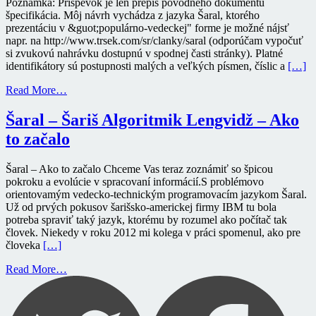
Poznámka: Príspevok je len prepis pôvodného dokumentu
špecifikácia. Môj návrh vychádza z jazyka Šaral, ktorého
prezentáciu v &guot;populárno-vedeckej" forme je možné nájsť
napr. na http://www.trsek.com/sr/clanky/saral (odporúčam vypočuť
si zvukovú nahrávku dostupnú v spodnej časti stránky). Platné
identifikátory sú postupnosti malých a veľkých písmen, číslic a
[…]
Read More…
Šaral – Šariš Algoritmik Lengvidž – Ako
to začalo
Šaral – Ako to začalo Chceme Vas teraz zoznámiť so špicou
pokroku a evolúcie v spracovaní informácií.S problémovo
orientovamým vedecko-technickým programovacím jazykom Šaral.
Už od prvých pokusov šarišsko-americkej firmy IBM tu bola
potreba spraviť taký jazyk, ktorému by rozumel ako počítač tak
človek. Niekedy v roku 2012 mi kolega v práci spomenul, ako pre
človeka
[…]
Read More…