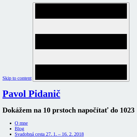
Skip to content
Pavol Pidanič
Dokážem na 10 prstoch napočítať do 1023
O mne
Blog
Svadobná cesta 27. 1. – 16. 2. 2018