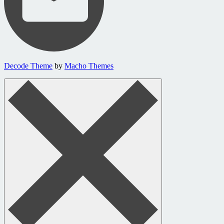
Decode Theme
by
Macho Themes