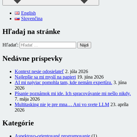
English
Slovenčina
Hľadaj na stránke
Hľadať:
Nedávne príspevky
Kontext nesie odosielateľ
2. júla 2026
Najlepšie sa mi myslí na papieri
19. júna 2026
AI mi najviac pomohla tam, kde nemám expertízu.
3. júna
2026
Písanie poznámok mi ide. Ich spracovávanie mi nešlo nikdy.
7. mája 2026
Multitasking nie je pre mna… Ani vo svete LLM
23. apríla
2026
Kategórie
Aspektovo-orientované programovanie
(1)