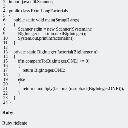
2
import
java
.
util
.
Scanner
;
3
4
public
class
ExtraLongFactorials
5
{
6
public
static
void
main
(
String
[
]
args
)
7
{
8
Scanner
stdin
=
new
Scanner
(
System
.
in
)
;
9
BigInteger
n
=
stdin
.
nextBigInteger
(
)
;
10
System
.
out
.
println
(
factorial
(
n
)
)
;
11
}
12
13
private
static
BigInteger
factorial
(
BigInteger
n
)
14
{
15
if
(
n
.
compareTo
(
BigInteger
.
ONE
)
<=
0
)
16
{
17
return
BigInteger
.
ONE
;
18
}
19
else
20
{
21
return
n
.
multiply
(
factorial
(
n
.
subtract
(
BigInteger
.
ONE
)
)
)
;
22
}
23
}
24
}
Ruby
Ruby riešenie