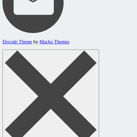
Decode Theme
by
Macho Themes