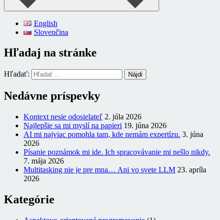
English
Slovenčina
Hľadaj na stránke
Hľadať:
Nedávne príspevky
Kontext nesie odosielateľ
2. júla 2026
Najlepšie sa mi myslí na papieri
19. júna 2026
AI mi najviac pomohla tam, kde nemám expertízu.
3. júna
2026
Písanie poznámok mi ide. Ich spracovávanie mi nešlo nikdy.
7. mája 2026
Multitasking nie je pre mna… Ani vo svete LLM
23. apríla
2026
Kategórie