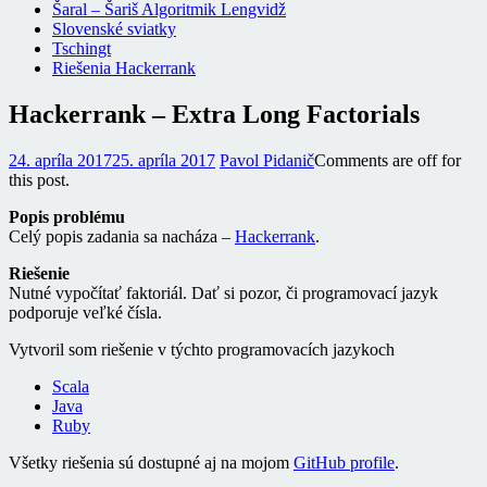
Šaral – Šariš Algoritmik Lengvidž
Slovenské sviatky
Tschingt
Riešenia Hackerrank
Hackerrank – Extra Long Factorials
24. apríla 2017
25. apríla 2017
Pavol Pidanič
Comments are off for
this post.
Popis problému
Celý popis zadania sa nacháza –
Hackerrank
.
Riešenie
Nutné vypočítať faktoriál. Dať si pozor, či programovací jazyk
podporuje veľké čísla.
Vytvoril som riešenie v týchto programovacích jazykoch
Scala
Java
Ruby
Všetky riešenia sú dostupné aj na mojom
GitHub profile
.