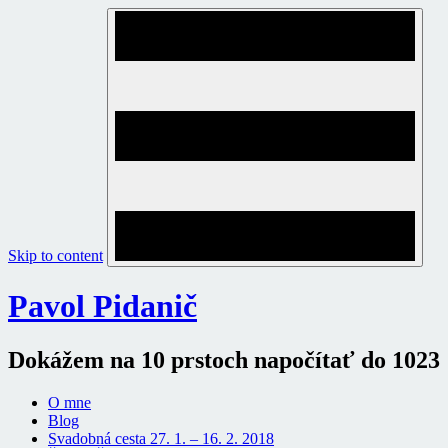
Skip to content
Pavol Pidanič
Dokážem na 10 prstoch napočítať do 1023
O mne
Blog
Svadobná cesta 27. 1. – 16. 2. 2018