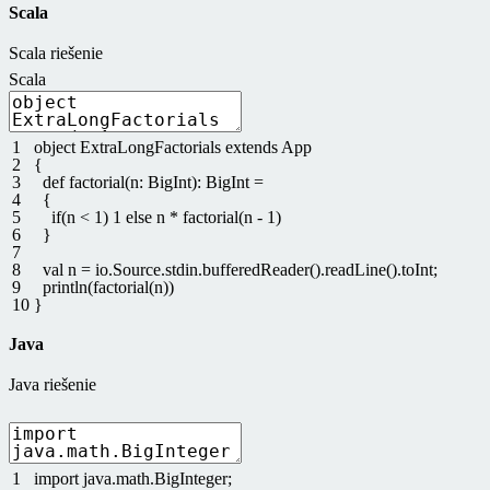
Scala
Scala riešenie
Scala
1
object
ExtraLongFactorials
extends
App
2
{
3
def
factorial
(
n
:
BigInt
)
:
BigInt
=
4
{
5
if
(
n
<
1
)
1
else
n
*
factorial
(
n
-
1
)
6
}
7
8
val
n
=
io
.
Source
.
stdin
.
bufferedReader
(
)
.
readLine
(
)
.
toInt
;
9
println
(
factorial
(
n
)
)
10
}
Java
Java riešenie
1
import
java
.
math
.
BigInteger
;