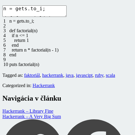
1
n
=
gets
.
to_i
;
2
3
def
factorial
(
n
)
4
if
n
<=
1
5
return
1
6
end
7
return
n *
factorial
(
n
-
1
)
8
end
9
10
puts
factorial
(
n
)
Tagged as:
faktoriál
,
hackerrank
,
java
,
javascipt
,
ruby
,
scala
Categorized in:
Hackerrank
Navigácia v článku
Hackerrank – Library Fine
Hackerrank – A Very Big Sum