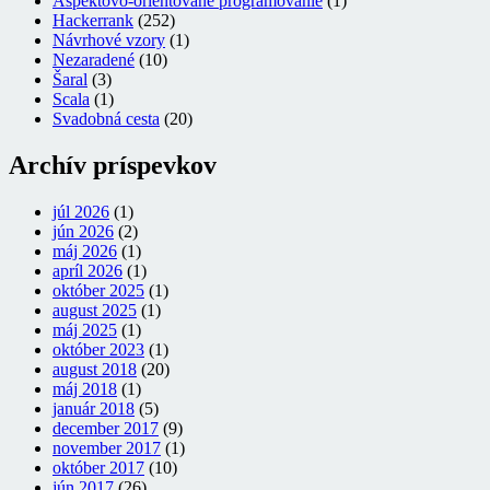
Aspektovo-orientované programovanie
(1)
Hackerrank
(252)
Návrhové vzory
(1)
Nezaradené
(10)
Šaral
(3)
Scala
(1)
Svadobná cesta
(20)
Archív príspevkov
júl 2026
(1)
jún 2026
(2)
máj 2026
(1)
apríl 2026
(1)
október 2025
(1)
august 2025
(1)
máj 2025
(1)
október 2023
(1)
august 2018
(20)
máj 2018
(1)
január 2018
(5)
december 2017
(9)
november 2017
(1)
október 2017
(10)
jún 2017
(26)