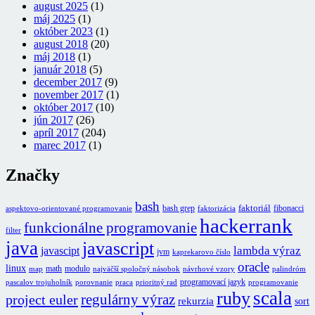
august 2025
(1)
máj 2025
(1)
október 2023
(1)
august 2018
(20)
máj 2018
(1)
január 2018
(5)
december 2017
(9)
november 2017
(1)
október 2017
(10)
jún 2017
(26)
apríl 2017
(204)
marec 2017
(1)
Značky
bash
faktoriál
bash grep
fibonacci
aspektovo-orientované programovanie
faktorizácia
hackerrank
funkcionálne programovanie
filter
java
javascript
lambda výraz
javascipt
jvm
kaprekarovo číslo
oracle
linux
math
modulo
map
najväčší spoločný násobok
návrhové vzory
palindróm
programovací jazyk
pascalov trojuholník
porovnanie
praca
prioritný rad
programovanie
scala
ruby
regulárny výraz
project euler
rekurzia
sort