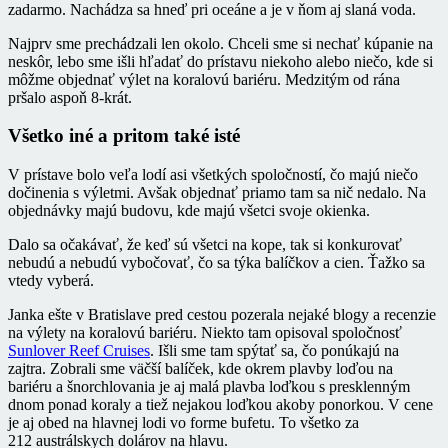
zadarmo. Nachádza sa hneď pri oceáne a je v ňom aj slaná voda.
Najprv sme prechádzali len okolo. Chceli sme si nechať kúpanie na
neskôr, lebo sme išli hľadať do prístavu niekoho alebo niečo, kde si
môžme objednať výlet na koralovú bariéru. Medzitým od rána
pršalo aspoň 8-krát.
Všetko iné a pritom také isté
V prístave bolo veľa lodí asi všetkých spoločností, čo majú niečo
dočinenia s výletmi. Avšak objednať priamo tam sa nič nedalo. Na
objednávky majú budovu, kde majú všetci svoje okienka.
Dalo sa očakávať, že keď sú všetci na kope, tak si konkurovať
nebudú a nebudú vybočovať, čo sa týka balíčkov a cien. Ťažko sa
vtedy vyberá.
Janka ešte v Bratislave pred cestou pozerala nejaké blogy a recenzie
na výlety na koralovú bariéru. Niekto tam opisoval spoločnosť
Sunlover Reef Cruises
. Išli sme tam spýtať sa, čo ponúkajú na
zajtra. Zobrali sme väčší balíček, kde okrem plavby loďou na
bariéru a šnorchlovania je aj malá plavba loďkou s presklenným
dnom ponad koraly a tiež nejakou loďkou akoby ponorkou. V cene
je aj obed na hlavnej lodi vo forme bufetu. To všetko za
212 austrálskych dolárov na hlavu.