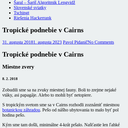
Šaral – Šariš Algoritmik Lengvidž
Slovenské sviatky
Tschingt
Riešenia Hackerrank
Tropické podnebie v Cairns
31. augusta 2018
1. augusta 2023
Pavol Pidanič
No Comments
Tropické podnebie v Cairns
Miestne zvery
8. 2. 2018
Zobudili sme sa na zvuky miestnej fauny. Boli to zrejme nejaké
vtáky, asi papagáje. Alebo to mohli byť netopiere.
S tropickým svetom sme sa v Cairns rozhodli zoznámiť miestnou
botanickou záhradou
. Pešo od nášho ubytovania to malo byť pol
hodina pešo.
Kým sme tam došli, minimálne 4-krát pršalo. Našťastie len ľahké