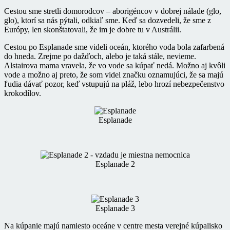
Cestou sme stretli domorodcov – aborigéncov v dobrej nálade (glo,
glo), ktorí sa nás pýtali, odkiaľ sme. Keď sa dozvedeli, že sme z
Európy, len skonštatovali, že im je dobre tu v Austrálii.
Cestou po Esplanade sme videli oceán, ktorého voda bola zafarbená
do hneda. Zrejme po dažďoch, alebo je taká stále, nevieme.
Alstairova mama vravela, že vo vode sa kúpať nedá. Možno aj kvôli
vode a možno aj preto, že som videl značku oznamujúci, že sa majú
ľudia dávať pozor, keď vstupujú na pláž, lebo hrozí nebezpečenstvo
krokodílov.
Esplanade
Esplanade 2
Esplanade 3
Na kúpanie majú namiesto oceáne v centre mesta verejné kúpalisko