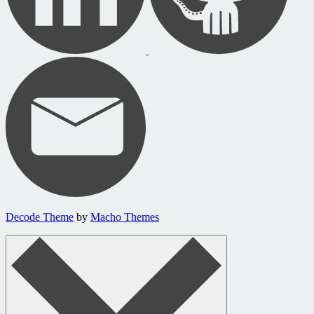
Decode Theme
by
Macho Themes