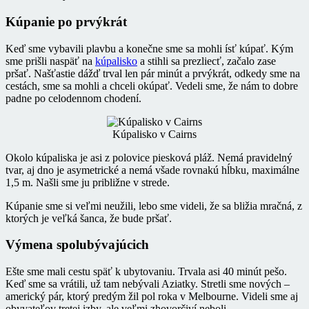
Kúpanie po prvýkrát
Keď sme vybavili plavbu a konečne sme sa mohli ísť kúpať. Kým
sme prišli naspäť na
kúpalisko
a stihli sa prezliecť, začalo zase
pršať. Našťastie dážď trval len pár minút a prvýkrát, odkedy sme na
cestách, sme sa mohli a chceli okúpať. Vedeli sme, že nám to dobre
padne po celodennom chodení.
Kúpalisko v Cairns
Okolo kúpaliska je asi z polovice piesková pláž. Nemá pravidelný
tvar, aj dno je asymetrické a nemá všade rovnakú hĺbku, maximálne
1,5 m. Našli sme ju približne v strede.
Kúpanie sme si veľmi neužili, lebo sme videli, že sa bližia mračná, z
ktorých je veľká šanca, že bude pršať.
Výmena spolubývajúcich
Ešte sme mali cestu späť k ubytovaniu. Trvala asi 40 minút pešo.
Keď sme sa vrátili, už tam nebývali Aziatky. Stretli sme nových –
americký pár, ktorý predým žil pol roka v Melbourne. Videli sme aj
obyvateľov tretej izby, ale veľmi zhovorčiví neboli.