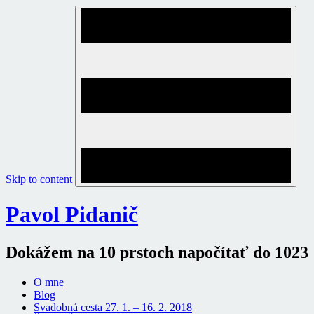
Skip to content
Pavol Pidanič
Dokážem na 10 prstoch napočítať do 1023
O mne
Blog
Svadobná cesta 27. 1. – 16. 2. 2018