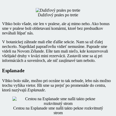
Dažďový prales po tretie
Vlhko bolo všade, nie len v pralese, ale aj mimo neho. Ako bonus
sme v pralese boli oblietavaní komármi, ktoré bez predsudkov
neváhali štípať nás.
V botanickej záhrade mali ešte ďalšie sekcie. Nam sa už ďalej
nechcelo. Napríklad papraďovňu vidieť nemusíme. Paprade sme
videli na Novom Zélande. Ešte tam mali niečo, kde konzervovali
všelijaké druhy v kvázi mini rezervácii. Zastavili sme sa aj pri
informáciách a suveníroch, ale nič zaujímavé tam nebolo.
Esplanade
Vlhko bolo stále, možno pri oceáne to tak nebude, lebo nás možno
trochu vyfúka vietor. Išli sme sa prejsť po promenáde do centra,
ktorú nazývajú
Esplanade
.
Cestou na Esplanade sme našli takto pekne rozkvitnutý
strom