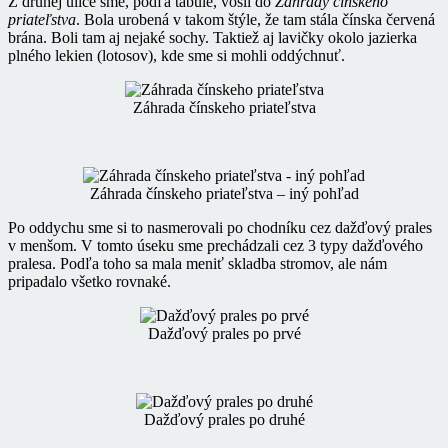
Z druhej ulice sme, podľa tabule, vošli do
Záhrady činského
priateľstva
. Bola urobená v takom štýle, že tam stála čínska červená
brána. Boli tam aj nejaké sochy. Taktiež aj lavičky okolo jazierka
plného lekien (lotosov), kde sme si mohli oddýchnuť.
Záhrada čínskeho priateľstva
Záhrada čínskeho priateľstva – iný pohľad
Po oddychu sme si to nasmerovali po chodníku cez dažďový prales
v menšom. V tomto úseku sme prechádzali cez 3 typy dažďového
pralesa. Podľa toho sa mala meniť skladba stromov, ale nám
pripadalo všetko rovnaké.
Dažďový prales po prvé
Dažďový prales po druhé