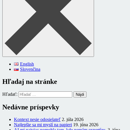
English
Slovenčina
Hľadaj na stránke
Hľadať:
Nedávne príspevky
Kontext nesie odosielateľ
2. júla 2026
Najlepšie sa mi myslí na papieri
19. júna 2026
AI mi najviac pomohla tam, kde nemám expertízu.
3. júna