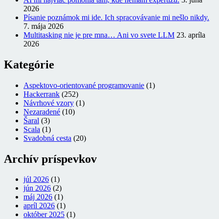
2026
Písanie poznámok mi ide. Ich spracovávanie mi nešlo nikdy.
7. mája 2026
Multitasking nie je pre mna… Ani vo svete LLM
23. apríla
2026
Kategórie
Aspektovo-orientované programovanie
(1)
Hackerrank
(252)
Návrhové vzory
(1)
Nezaradené
(10)
Šaral
(3)
Scala
(1)
Svadobná cesta
(20)
Archív príspevkov
júl 2026
(1)
jún 2026
(2)
máj 2026
(1)
apríl 2026
(1)
október 2025
(1)