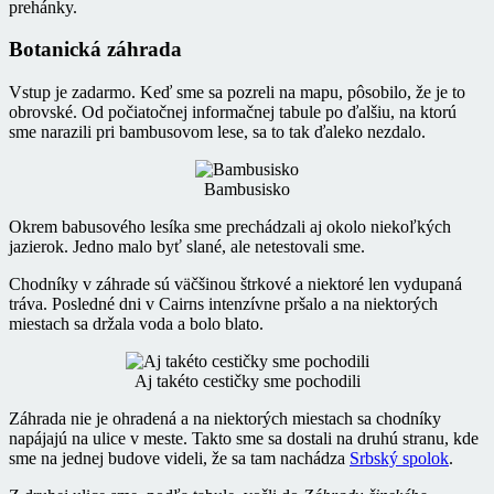
prehánky.
Botanická záhrada
Vstup je zadarmo. Keď sme sa pozreli na mapu, pôsobilo, že je to
obrovské. Od počiatočnej informačnej tabule po ďalšiu, na ktorú
sme narazili pri bambusovom lese, sa to tak ďaleko nezdalo.
Bambusisko
Okrem babusového lesíka sme prechádzali aj okolo niekoľkých
jazierok. Jedno malo byť slané, ale netestovali sme.
Chodníky v záhrade sú väčšinou štrkové a niektoré len vydupaná
tráva. Posledné dni v Cairns intenzívne pršalo a na niektorých
miestach sa držala voda a bolo blato.
Aj takéto cestičky sme pochodili
Záhrada nie je ohradená a na niektorých miestach sa chodníky
napájajú na ulice v meste. Takto sme sa dostali na druhú stranu, kde
sme na jednej budove videli, že sa tam nachádza
Srbský spolok
.