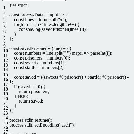
'use strict'
;
1
2
const
processData
=
input
=
>
{
3
const
lines
=
input
.
split
(
'\n'
)
;
4
for
(
let
i
=
1
;
i
<
lines
.
length
;
i
++
)
{
5
console
.
log
(
savedPrisoner
(
lines
[
i
]
)
)
;
6
}
7
}
;
8
9
const
savedPrisoner
=
(
line
)
=
>
{
10
const
numbers
=
line
.
split
(
" "
)
.
map
(
i
=
>
parseInt
(
i
)
)
;
11
const
prisoners
=
numbers
[
0
]
;
12
const
sweets
=
numbers
[
1
]
;
13
const
startId
=
numbers
[
2
]
;
14
15
const
saved
=
(
(
(
sweets
%
prisoners
)
+
startId
)
%
prisoners
)
-
16
1
;
17
if
(
saved
==
0
)
{
18
return
prisoners
;
19
}
else
{
20
return
saved
;
21
}
22
}
;
23
24
process
.
stdin
.
resume
(
)
;
25
process
.
stdin
.
setEncoding
(
"ascii"
)
;
26
27