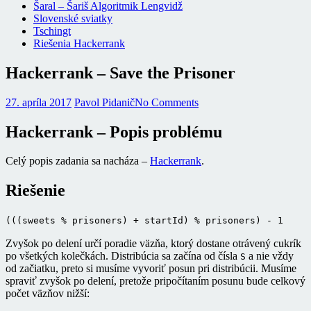
Šaral – Šariš Algoritmik Lengvidž
Slovenské sviatky
Tschingt
Riešenia Hackerrank
Hackerrank – Save the Prisoner
27. apríla 2017
Pavol Pidanič
No Comments
Hackerrank – Popis problému
Celý popis zadania sa nacháza –
Hackerrank
.
Riešenie
(((sweets % prisoners) + startId) % prisoners) - 1
Zvyšok po delení určí poradie väzňa, ktorý dostane otrávený cukrík
po všetkých kolečkách. Distribúcia sa začína od čísla
a nie vždy
S
od začiatku, preto si musíme vyvoriť posun pri distribúcii. Musíme
spraviť zvyšok po delení, pretože pripočítaním posunu bude celkový
počet väzňov nižší: