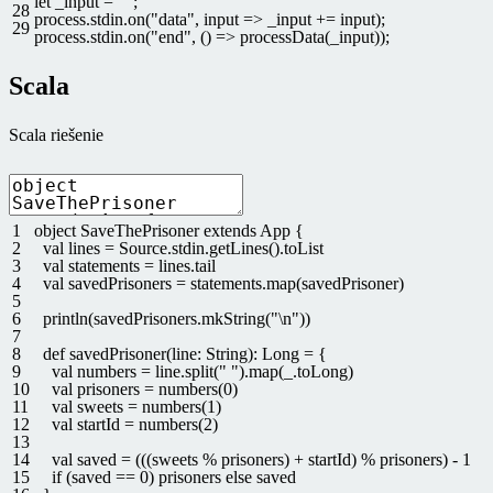
let
_input
=
""
;
28
process
.
stdin
.
on
(
"data"
,
input
=
>
_input
+=
input
)
;
29
process
.
stdin
.
on
(
"end"
,
(
)
=
>
processData
(
_input
)
)
;
Scala
Scala riešenie
1
object
SaveThePrisoner
extends
App
{
2
val
lines
=
Source
.
stdin
.
getLines
(
)
.
toList
3
val
statements
=
lines
.
tail
4
val
savedPrisoners
=
statements
.
map
(
savedPrisoner
)
5
6
println
(
savedPrisoners
.
mkString
(
"\n"
)
)
7
8
def
savedPrisoner
(
line
:
String
)
:
Long
=
{
9
val
numbers
=
line
.
split
(
" "
)
.
map
(
_
.
toLong
)
10
val
prisoners
=
numbers
(
0
)
11
val
sweets
=
numbers
(
1
)
12
val
startId
=
numbers
(
2
)
13
14
val
saved
=
(
(
(
sweets
%
prisoners
)
+
startId
)
%
prisoners
)
-
1
15
if
(
saved
==
0
)
prisoners
else
saved