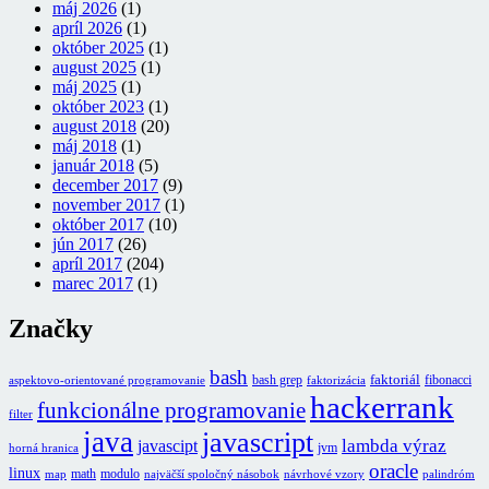
máj 2026
(1)
apríl 2026
(1)
október 2025
(1)
august 2025
(1)
máj 2025
(1)
október 2023
(1)
august 2018
(20)
máj 2018
(1)
január 2018
(5)
december 2017
(9)
november 2017
(1)
október 2017
(10)
jún 2017
(26)
apríl 2017
(204)
marec 2017
(1)
Značky
bash
faktoriál
bash grep
fibonacci
aspektovo-orientované programovanie
faktorizácia
hackerrank
funkcionálne programovanie
filter
java
javascript
lambda výraz
javascipt
jvm
horná hranica
oracle
linux
math
modulo
map
najväčší spoločný násobok
návrhové vzory
palindróm