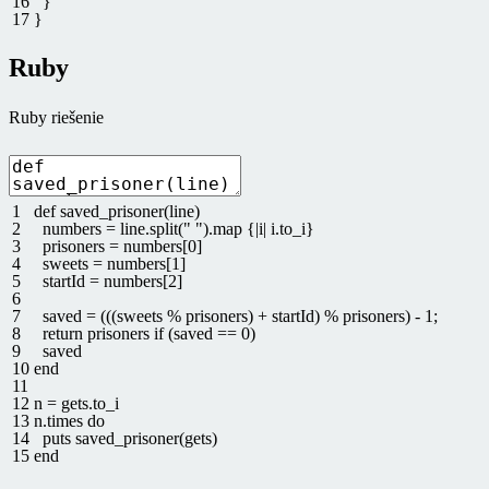
16
}
17
}
Ruby
Ruby riešenie
1
def
saved_prisoner
(
line
)
2
numbers
=
line
.
split
(
" "
)
.
map
{
|
i
|
i
.
to_i
}
3
prisoners
=
numbers
[
0
]
4
sweets
=
numbers
[
1
]
5
startId
=
numbers
[
2
]
6
7
saved
=
(
(
(
sweets
%
prisoners
)
+
startId
)
%
prisoners
)
-
1
;
8
return
prisoners
if
(
saved
==
0
)
9
saved
10
end
11
12
n
=
gets
.
to
_
i
13
n
.
times
do
14
puts
saved_prisoner
(
gets
)
15
end