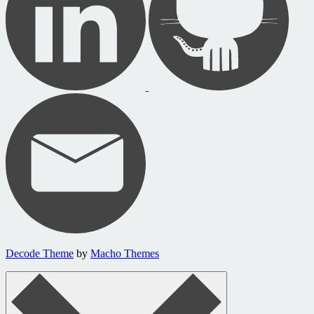
Decode Theme
by
Macho Themes