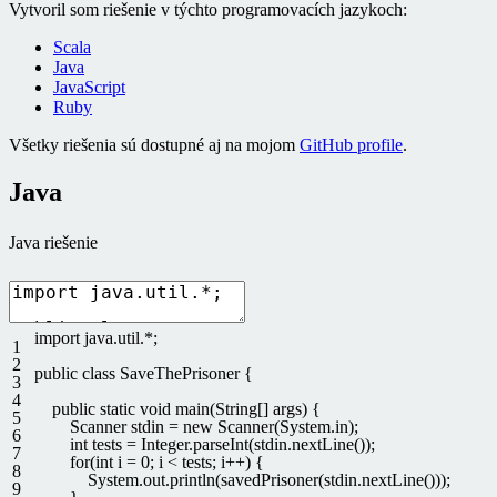
Vytvoril som riešenie v týchto programovacích jazykoch:
Scala
Java
JavaScript
Ruby
Všetky riešenia sú dostupné aj na mojom
GitHub profile
.
Java
Java riešenie
import
java
.
util
.
*
;
1
2
public
class
SaveThePrisoner
{
3
4
public
static
void
main
(
String
[
]
args
)
{
5
Scanner
stdin
=
new
Scanner
(
System
.
in
)
;
6
int
tests
=
Integer
.
parseInt
(
stdin
.
nextLine
(
)
)
;
7
for
(
int
i
=
0
;
i
<
tests
;
i
++
)
{
8
System
.
out
.
println
(
savedPrisoner
(
stdin
.
nextLine
(
)
)
)
;
9