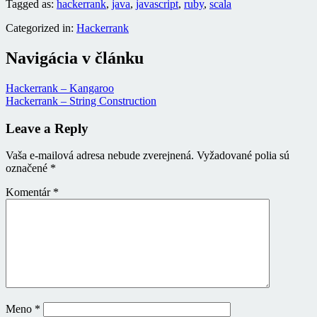
Tagged as:
hackerrank
,
java
,
javascript
,
ruby
,
scala
Categorized in:
Hackerrank
Navigácia v článku
Hackerrank – Kangaroo
Hackerrank – String Construction
Leave a Reply
Vaša e-mailová adresa nebude zverejnená.
Vyžadované polia sú
označené
*
Komentár
*
Meno
*