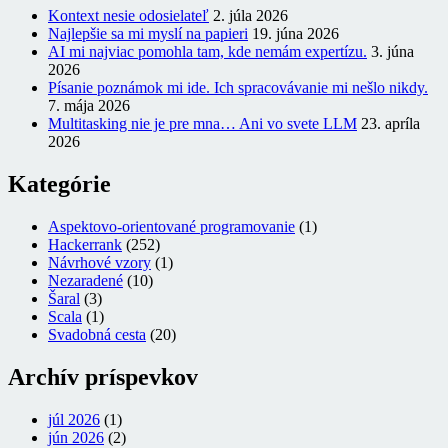
Kontext nesie odosielateľ
2. júla 2026
Najlepšie sa mi myslí na papieri
19. júna 2026
AI mi najviac pomohla tam, kde nemám expertízu.
3. júna
2026
Písanie poznámok mi ide. Ich spracovávanie mi nešlo nikdy.
7. mája 2026
Multitasking nie je pre mna… Ani vo svete LLM
23. apríla
2026
Kategórie
Aspektovo-orientované programovanie
(1)
Hackerrank
(252)
Návrhové vzory
(1)
Nezaradené
(10)
Šaral
(3)
Scala
(1)
Svadobná cesta
(20)
Archív príspevkov
júl 2026
(1)
jún 2026
(2)