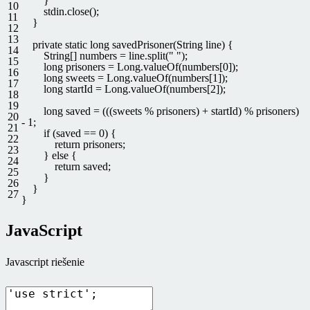
}
10
stdin
.
close
(
)
;
11
}
12
13
private
static
long
savedPrisoner
(
String
line
)
{
14
String
[
]
numbers
=
line
.
split
(
" "
)
;
15
long
prisoners
=
Long
.
valueOf
(
numbers
[
0
]
)
;
16
long
sweets
=
Long
.
valueOf
(
numbers
[
1
]
)
;
17
long
startId
=
Long
.
valueOf
(
numbers
[
2
]
)
;
18
19
long
saved
=
(
(
(
sweets
%
prisoners
)
+
startId
)
%
prisoners
)
20
-
1
;
21
if
(
saved
==
0
)
{
22
return
prisoners
;
23
}
else
{
24
return
saved
;
25
}
26
}
27
}
JavaScript
Javascript riešenie