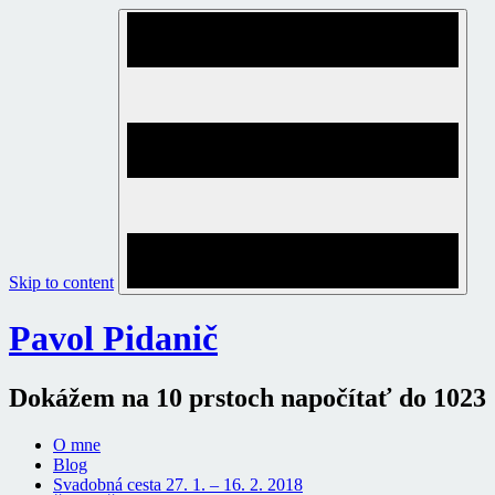
Skip to content
Pavol Pidanič
Dokážem na 10 prstoch napočítať do 1023
O mne
Blog
Svadobná cesta 27. 1. – 16. 2. 2018