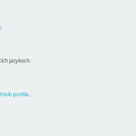
k
.
ích jazykoch:
tHub profile
.