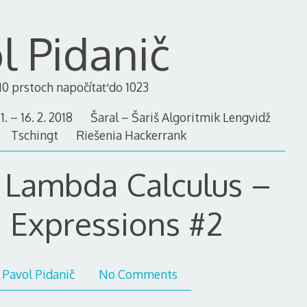
l Pidanič
0 prstoch napočítať do 1023
. – 16. 2. 2018
Šaral – Šariš Algoritmik Lengvidž
Tschingt
Riešenia Hackerrank
 Lambda Calculus –
g Expressions #2
Pavol Pidanič
No Comments