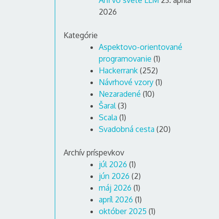
Ani vo svete LLM
23. apríla
2026
Kategórie
Aspektovo-orientované
programovanie
(1)
Hackerrank
(252)
Návrhové vzory
(1)
Nezaradené
(10)
Šaral
(3)
Scala
(1)
Svadobná cesta
(20)
Archív príspevkov
júl 2026
(1)
jún 2026
(2)
máj 2026
(1)
apríl 2026
(1)
október 2025
(1)