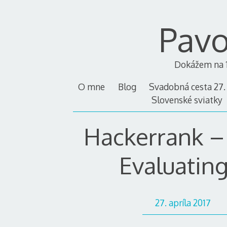
Skip
to
Pavo
content
Dokážem na 1
O mne
Blog
Svadobná cesta 27. 1
Slovenské sviatky
Hackerrank –
Evaluatin
27. apríla 2017