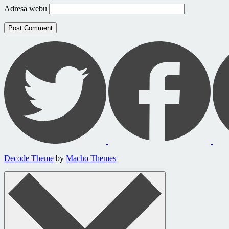
Adresa webu
Decode Theme
by
Macho Themes