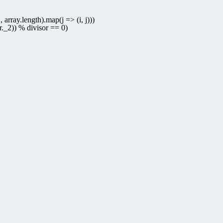
1
,
array
.
length
)
.
map
(
j
=
>
(
i
,
j
)
)
)
r
.
_2
)
)
%
divisor
==
0
)