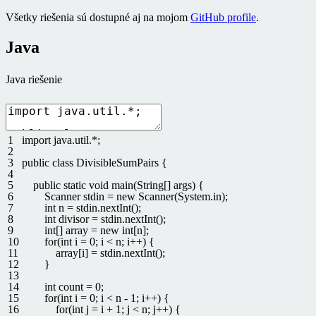
Všetky riešenia sú dostupné aj na mojom
GitHub profile
.
Java
Java riešenie
1
import
java
.
util
.
*
;
2
3
public
class
DivisibleSumPairs
{
4
5
public
static
void
main
(
String
[
]
args
)
{
6
Scanner
stdin
=
new
Scanner
(
System
.
in
)
;
7
int
n
=
stdin
.
nextInt
(
)
;
8
int
divisor
=
stdin
.
nextInt
(
)
;
9
int
[
]
array
=
new
int
[
n
]
;
10
for
(
int
i
=
0
;
i
<
n
;
i
++
)
{
11
array
[
i
]
=
stdin
.
nextInt
(
)
;
12
}
13
14
int
count
=
0
;
15
for
(
int
i
=
0
;
i
<
n
-
1
;
i
++
)
{
16
for
(
int
j
=
i
+
1
;
j
<
n
;
j
++
)
{