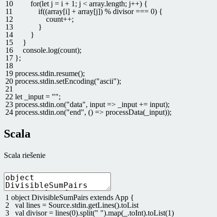
10
for
(
let
j
=
i
+
1
;
j
<
array
.
length
;
j
++
)
{
11
if
(
(
array
[
i
]
+
array
[
j
]
)
%
divisor
===
0
)
{
12
count
++
;
13
}
14
}
15
}
16
console
.
log
(
count
)
;
17
}
;
18
19
process
.
stdin
.
resume
(
)
;
20
process
.
stdin
.
setEncoding
(
"ascii"
)
;
21
22
let
_input
=
""
;
23
process
.
stdin
.
on
(
"data"
,
input
=
>
_input
+=
input
)
;
24
process
.
stdin
.
on
(
"end"
,
(
)
=
>
processData
(
_input
)
)
;
Scala
Scala riešenie
1
object
DivisibleSumPairs
extends
App
{
2
val
lines
=
Source
.
stdin
.
getLines
(
)
.
toList
3
val
divisor
=
lines
(
0
)
.
split
(
" "
)
.
map
(
_
.
toInt
)
.
toList
(
1
)