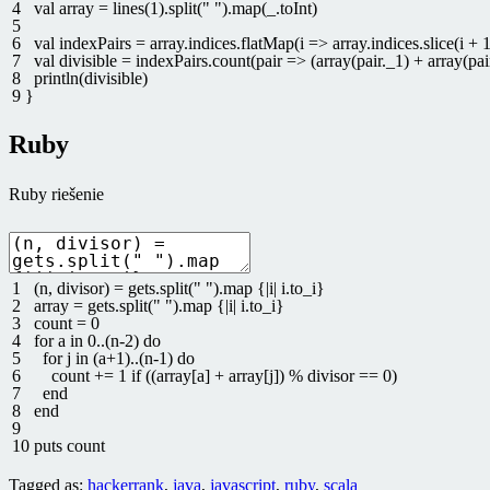
4
val
array
=
lines
(
1
)
.
split
(
" "
)
.
map
(
_
.
toInt
)
5
6
val
indexPairs
=
array
.
indices
.
flatMap
(
i
=
>
array
.
indices
.
slice
(
i
+
7
val
divisible
=
indexPairs
.
count
(
pair
=
>
(
array
(
pair
.
_1
)
+
array
(
pai
8
println
(
divisible
)
9
}
Ruby
Ruby riešenie
1
(
n
,
divisor
)
=
gets
.
split
(
" "
)
.
map
{
|
i
|
i
.
to_i
}
2
array
=
gets
.
split
(
" "
)
.
map
{
|
i
|
i
.
to_i
}
3
count
=
0
4
for
a
in
0..
(
n
-
2
)
do
5
for
j
in
(
a
+
1
)
.
.
(
n
-
1
)
do
6
count
+=
1
if
(
(
array
[
a
]
+
array
[
j
]
)
%
divisor
==
0
)
7
end
8
end
9
10
puts
count
Tagged as:
hackerrank
,
java
,
javascript
,
ruby
,
scala