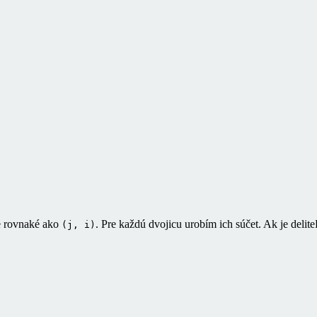
e rovnaké ako
. Pre každú dvojicu urobím ich súčet. Ak je deli
(j, i)