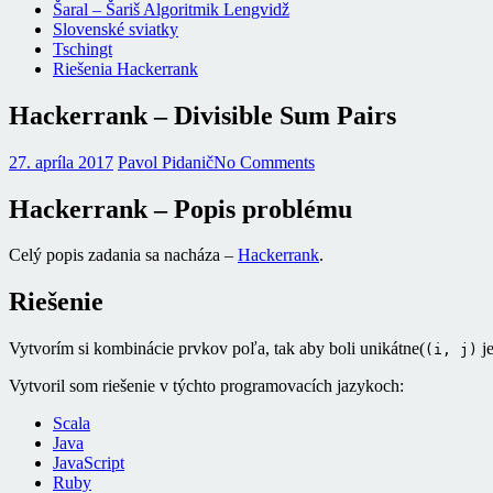
Šaral – Šariš Algoritmik Lengvidž
Slovenské sviatky
Tschingt
Riešenia Hackerrank
Hackerrank – Divisible Sum Pairs
27. apríla 2017
Pavol Pidanič
No Comments
Hackerrank – Popis problému
Celý popis zadania sa nacháza –
Hackerrank
.
Riešenie
Vytvorím si kombinácie prvkov poľa, tak aby boli unikátne(
j
(i, j)
Vytvoril som riešenie v týchto programovacích jazykoch:
Scala
Java
JavaScript
Ruby