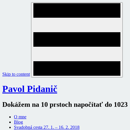
Skip to content
Pavol Pidanič
Dokážem na 10 prstoch napočítať do 1023
O mne
Blog
Svadobná cesta 27. 1. – 16. 2. 2018