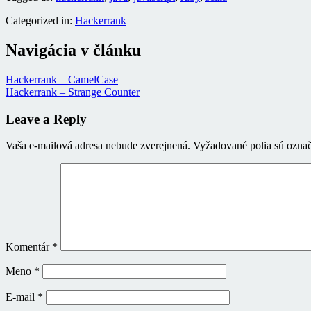
Categorized in:
Hackerrank
Navigácia v článku
Hackerrank – CamelCase
Hackerrank – Strange Counter
Leave a Reply
Vaša e-mailová adresa nebude zverejnená.
Vyžadované polia sú ozna
Komentár
*
Meno
*
E-mail
*