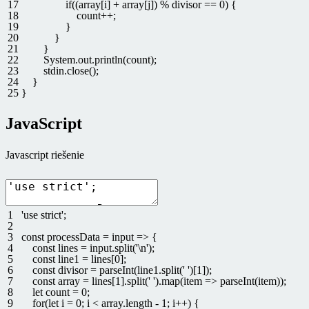
17
if
(
(
array
[
i
]
+
array
[
j
]
)
%
divisor
==
0
)
{
18
count
++
;
19
}
20
}
21
}
22
System
.
out
.
println
(
count
)
;
23
stdin
.
close
(
)
;
24
}
25
}
JavaScript
Javascript riešenie
1
'use strict'
;
2
3
const
processData
=
input
=
>
{
4
const
lines
=
input
.
split
(
'\n'
)
;
5
const
line1
=
lines
[
0
]
;
6
const
divisor
=
parseInt
(
line1
.
split
(
' '
)
[
1
]
)
;
7
const
array
=
lines
[
1
]
.
split
(
' '
)
.
map
(
item
=
>
parseInt
(
item
)
)
;
8
let
count
=
0
;
9
for
(
let
i
=
0
;
i
<
array
.
length
-
1
;
i
++
)
{